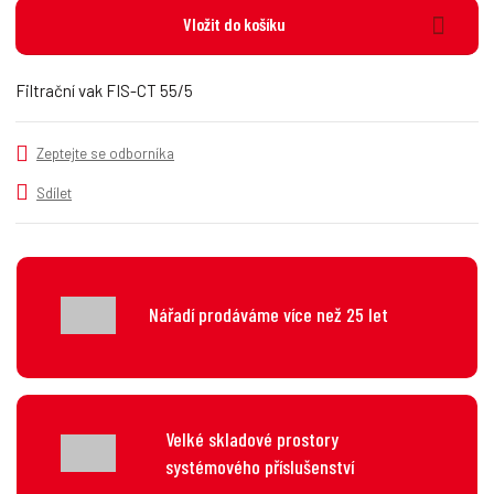
n
i
š
Vložit do košíku
i
t
i
t
m
t
p
n
m
Filtrační vak FIS-CT 55/5
o
o
n
č
ž
o
s
ž
e
Zeptejte se odborníka
t
s
t
v
t
Sdílet
í
v
í
Nářadí prodáváme více než 25 let
Velké skladové prostory
systémového příslušenství