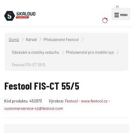
V
☰
y
h
l
Úvodní strana
Nářadí
Příslušenství Festool
e
d
Odsávání a čističky vzduchu
Příslušenství pro mobilní vysavače CT 
a
Festool FIS-CT 55/5
t
Festool FIS-CT 55/5
K
Kód produktu:
452973
Výrobce:
Festool - www.festool.cz -
ó
customerservice-cz@festool.com
d
v
ý
r