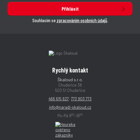
Přihlásit
Souhlasím se
zpracováním osobních údajů
.
Rychlý kontakt
Škaloud s.r.o.
Chudeřice 38
503 51 Chudeřice
466 615 627
;
773 903 773
info@naradi-skaloud.cz
00
00
Po–Pá 9
–16