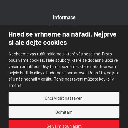
Informace
Obchodní podmínky
Hned se vrhneme na nářadí. Nejprve
Reklamace
si ale dejte cookies
Magazín
Poradna
Nechceme vás rušit reklamou, která vás nezajímá. Proto
Kontakt
používáme cookies. Malé soubory, které se dočasně uloží ve
vašem prohlížeči. Díky tomu poznáme, které nářadí se vám
nejvíc hodí do dílny a budeme si pamatovat třeba i to, co jste
si u nás nechali v košíku. Tohle nastavení můžete kdykoliv
změnit.
© 2026, Škaloud s.r.o.
Chci vidět nastavení
Prohlášení o přístupnosti
|
Ochrana osobních údajů (GDPR)
|
Mapa stránek
|
|
Nastavení cookies
Odmítám
Náš
Náš
Se vším souhlasím