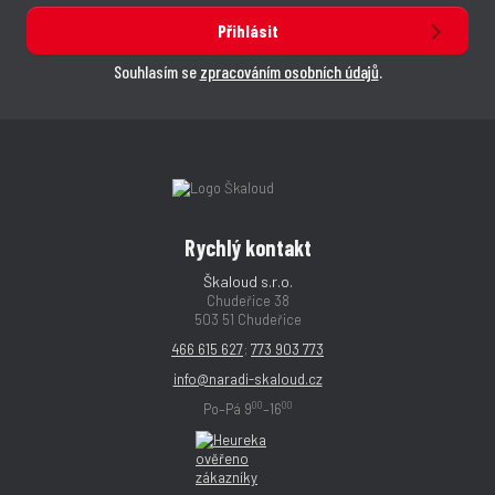
Přihlásit
Souhlasím se
zpracováním osobních údajů
.
Rychlý kontakt
Škaloud s.r.o.
Chudeřice 38
503 51 Chudeřice
466 615 627
;
773 903 773
info@naradi-skaloud.cz
00
00
Po–Pá 9
–16