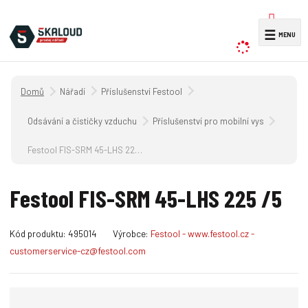
V
☰
y
h
l
Úvodní strana
Nářadí
Příslušenství Festool
e
d
Odsávání a čističky vzduchu
Příslušenství pro mobilní vysavače CT 
a
Festool FIS-SRM 45-LHS 225 /5
t
Festool FIS-SRM 45-LHS 225 /5
K
Kód produktu:
495014
Výrobce:
Festool - www.festool.cz -
ó
customerservice-cz@festool.com
d
v
ý
r