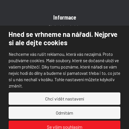
Informace
Obchodní podmínky
Hned se vrhneme na nářadí. Nejprve
Reklamace
si ale dejte cookies
Magazín
Poradna
Nechceme vás rušit reklamou, která vás nezajímá. Proto
Kontakt
používáme cookies. Malé soubory, které se dočasně uloží ve
vašem prohlížeči. Díky tomu poznáme, které nářadí se vám
nejvíc hodí do dílny a budeme si pamatovat třeba i to, co jste
si u nás nechali v košíku. Tohle nastavení můžete kdykoliv
změnit.
© 2026, Škaloud s.r.o.
Chci vidět nastavení
Prohlášení o přístupnosti
|
Ochrana osobních údajů (GDPR)
|
Mapa stránek
|
|
Nastavení cookies
Odmítám
Náš
Náš
Se vším souhlasím