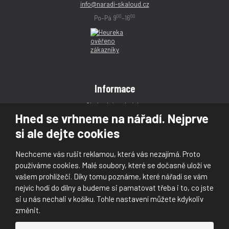
info@naradi-skaloud.cz
00
00
Po–Pá 9
–16
Informace
Obchodní podmínky
Hned se vrhneme na nářadí. Nejprve
Reklamace
si ale dejte cookies
Magazín
Poradna
Nechceme vás rušit reklamou, která vás nezajímá. Proto
Kontakt
používáme cookies. Malé soubory, které se dočasně uloží ve
vašem prohlížeči. Díky tomu poznáme, které nářadí se vám
nejvíc hodí do dílny a budeme si pamatovat třeba i to, co jste
si u nás nechali v košíku. Tohle nastavení můžete kdykoliv
změnit.
© 2026, Škaloud s.r.o.