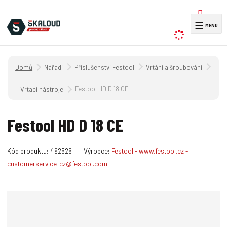
V
☰
y
h
l
Úvodní strana
Nářadí
Příslušenství Festool
Vrtání a šroubování
e
d
Festool HD D 18 CE
Vrtací nástroje
a
t
Festool HD D 18 CE
K
Kód produktu:
492526
Výrobce:
Festool - www.festool.cz -
ó
customerservice-cz@festool.com
d
v
ý
r
o