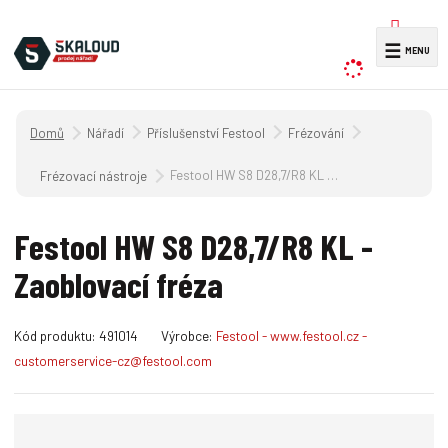
V
☰
y
h
l
Úvodní strana
Nářadí
Příslušenství Festool
Frézování
e
d
Festool HW S8 D28,7/R8 KL - Zaoblovací fréza
Frézovací nástroje
a
t
Festool HW S8 D28,7/R8 KL -
Zaoblovací fréza
K
Kód produktu:
491014
Výrobce:
Festool - www.festool.cz -
ó
customerservice-cz@festool.com
d
v
ý
r