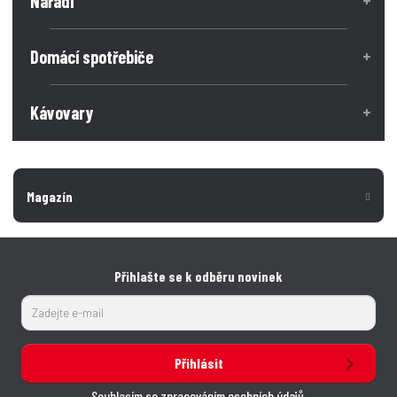
Nářadí
Domácí spotřebiče
Kávovary
Magazín
Přihlašte se k odběru novinek
Přihlásit
Souhlasím se
zpracováním osobních údajů
.