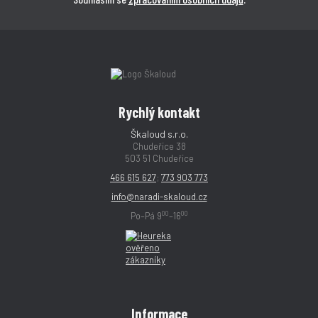
Rychlý kontakt
Škaloud s.r.o.
Chudeřice 38
503 51 Chudeřice
466 615 627
;
773 903 773
info@naradi-skaloud.cz
00
00
Po–Pá 9
–16
Informace