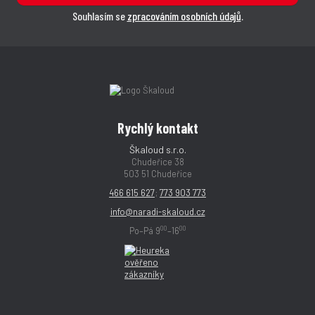
Souhlasím se
zpracováním osobních údajů
.
Rychlý kontakt
Škaloud s.r.o.
Chudeřice 38
503 51 Chudeřice
466 615 627
;
773 903 773
info@naradi-skaloud.cz
00
00
Po–Pá 9
–16