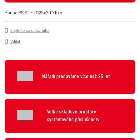
t
m
t
p
n
m
Houba PS STF D125x20 YE/5
o
o
n
č
ž
o
s
ž
e
Zeptejte se odborníka
t
s
t
v
t
Sdílet
í
v
í
Nářadí prodáváme více než 25 let
Velké skladové prostory
systémového příslušenství