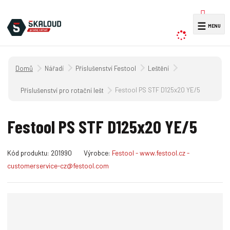
V
☰
y
h
l
Úvodní strana
Nářadí
Příslušenství Festool
Leštění
e
d
Festool PS STF D125x20 YE/5
Příslušenství pro rotační leštičky
a
t
Festool PS STF D125x20 YE/5
K
Kód produktu:
201990
Výrobce:
Festool - www.festool.cz -
ó
customerservice-cz@festool.com
d
v
ý
r
o