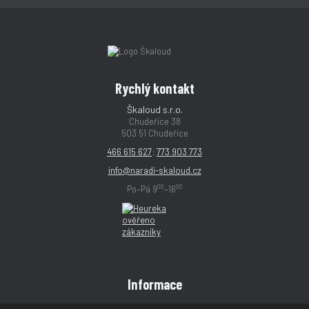
Rychlý kontakt
Škaloud s.r.o.
Chudeřice 38
503 51 Chudeřice
466 615 627
;
773 903 773
info@naradi-skaloud.cz
00
00
Po–Pá 9
–16
Informace
Obchodní podmínky