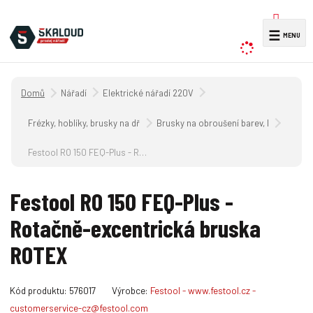
V
☰
y
h
l
Úvodní strana
Nářadí
Elektrické nářadí 220V
e
d
Frézky, hoblíky, brusky na dřevo 220V
Brusky na obroušení barev, laků, dřeva 
a
Festool RO 150 FEQ-Plus - Rotačně-excentrická bruska ROTEX
t
Festool RO 150 FEQ-Plus -
Rotačně-excentrická bruska
ROTEX
K
Kód produktu:
576017
Výrobce:
Festool - www.festool.cz -
ó
customerservice-cz@festool.com