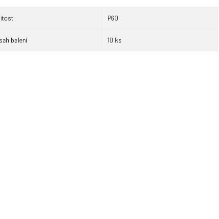
itost
P60
sah balení
10 ks