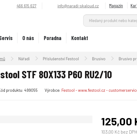
Magazín
Kar
466 615 627
info@naradi-skaloud.cz
Servis
O nás
Poradna
Kontakt
Úvodní strana
Nářadí
Příslušenství Festool
Brusivo
Brusivo pr
stool STF 80X133 P60 RU2/10
K
Kód produktu:
499055
Výrobce:
Festool - www.festool.cz - customerservi
ó
d
v
ý
125,00 
r
o
103,00 Kč bez DP
b