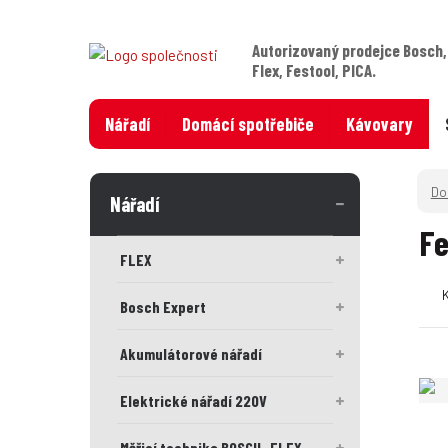
Autorizovaný prodejce Bosch,
Flex, Festool, PICA.
Nářadí
Domácí spotřebiče
Kávovary
Nářadí
Fe
FLEX
Bosch Expert
Akumulátorové nářadí
Elektrické nářadí 220V
Měřicí technika BOSCH , FLEX