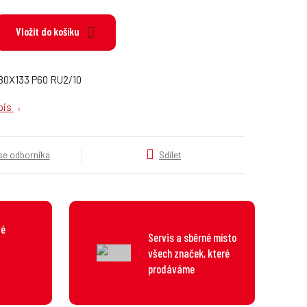
k
a
Vložit do košíku
t
e
g
o
 80X133 P60 RU2/10
r
opis
i
e
.
.
 se odborníka
Sdílet
.
vé
Servis a sběrné místo
všech značek, které
prodáváme