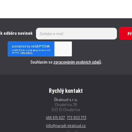
 k odběru novinek
Př
Souhlasím se
zpracováním osobních údajů
.
Rychlý kontakt
Škaloud s.r.o.
Chudeřice 38
503 51 Chudeřice
466 615 627
;
773 903 773
info@naradi-skaloud.cz