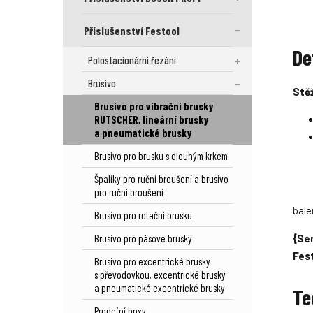
Příslušenství Festool
De
Polostacionární řezání
Brusivo
Stěž
Brusivo pro vibrační brusky
RUTSCHER, lineární brusky
a pneumatické brusky
Brusivo pro brusku s dlouhým krkem
Špalíky pro ruční broušení a brusivo
pro ruční broušení
bale
Brusivo pro rotační brusku
Brusivo pro pásové brusky
{Ser
Fes
Brusivo pro excentrické brusky
s převodovkou, excentrické brusky
a pneumatické excentrické brusky
Te
Prodejní boxy