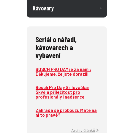
Kávovary
Seriál o nářadí,
kávovarech a
vybavení
BOSCH PRO DAY je za námi:
Děkujeme, že jste dorazili
Bosch Pro Day Grilovačka:
Skvělá příležitost pro
profesionály i nadšence
Zahrada se probouzí. Máte na
ni to pravé?
Archiv článků