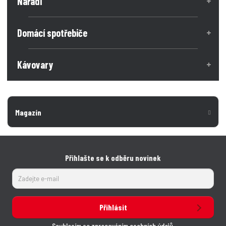
Nářadí
Domácí spotřebiče
Kávovary
Magazín
Přihlašte se k odběru novinek
Přihlásit
Souhlasím se
zpracováním osobních údajů
.