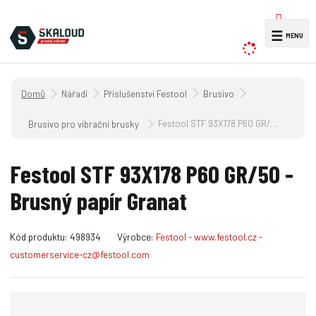
V
☰
y
h
l
Úvodní strana
Nářadí
Příslušenství Festool
Brusivo
e
d
Festool STF 93X178 P60 GR/50 - Brusný papír Granat
Brusivo pro vibrační brusky RUTSCHER, lineární brusky a pneumatické 
a
t
Festool STF 93X178 P60 GR/50 -
Brusný papír Granat
K
Kód produktu:
498934
Výrobce:
Festool - www.festool.cz -
ó
customerservice-cz@festool.com
d
v
ý
r