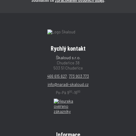
Rychlý kontakt
Škaloud s.r.o.
Chudeřice 38
503 51 Chudeřice
466 615 627
;
773 903 773
info@naradi-skaloud.cz
00
00
Po–Pá 9
–16
Informace