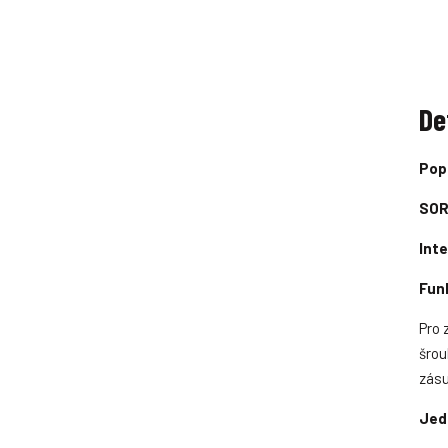
i
i
t
p
o
č
e
De
t
Pop
í
í
SOR
Inte
Fun
Pro 
šrou
zásu
Jed