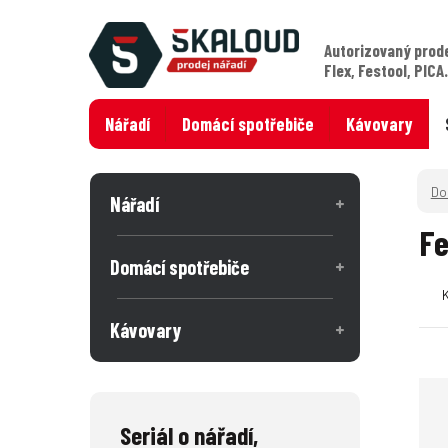
Autorizovaný prod
Flex, Festool, PICA
Nářadí
Domácí spotřebiče
Kávovary
Nářadí
Fe
Domácí spotřebiče
Kávovary
Seriál o nářadí,