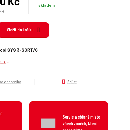
00 Kč
k
skladem
a
PH
t
e
g
Vložit do košíku
o
r
i
ool SYS 3-SORT/6
e
.
opis
.
.
 se odborníka
Sdílet
vé
Servis a sběrné místo
všech značek, které
prodáváme