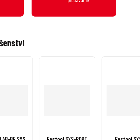
šenství
l AB-BF SYS
Festool SYS-PORT
Festool SY