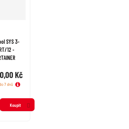
ol SYS 3-
RT/12 -
RTAINER
0,00 Kč
do 7 dnů
Koupit