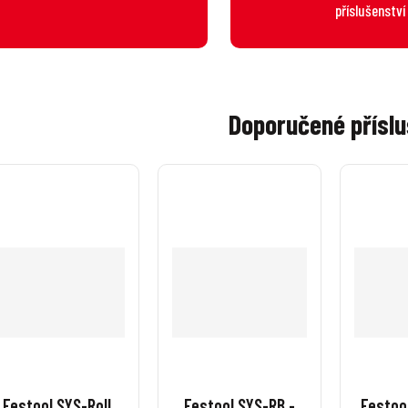
příslušenství
Doporučené příslu
Festool SYS-Roll
Festool SYS-RB -
Festoo