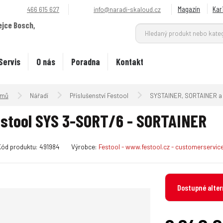
Magazín
Kar
466 615 627
info@naradi-skaloud.cz
ejce Bosch,
.
Servis
O nás
Poradna
Kontakt
Úvodní strana
Nářadí
Příslušenství Festool
SYSTAINER, SORTAINER a 
stool SYS 3-SORT/6 - SORTAINER
K
Kód produktu:
491984
Výrobce:
Festool - www.festool.cz - customerservi
ó
d
v
Dostupné alter
ý
r
o
b