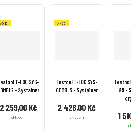
v
v
v
v
v
v
í
í
í
í
AKCE
AKCE
Festool T-LOC SYS-
Festool T-LOC SYS-
Festool
OMBI 2 - Systainer
COMBI 3 - Systainer
89 - 
or
2 259,00 Kč
2 428,00 Kč
1 51
skladem
skladem
s