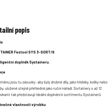
i
i
i
i
t
t
t
t
t
t
t
t
p
p
m
m
m
m
m
m
o
o
n
n
n
n
n
n
o
č
o
č
o
o
o
o
ž
ž
ž
ž
ž
ž
e
e
tailní popis
s
s
s
s
s
s
t
t
t
t
t
t
t
t
v
v
v
v
v
v
is
í
í
í
í
TAINER Festool SYS 3-SORT/6
ligentní doplněk Systaineru.
kce
změnu jsou tu zásuvky: aby byly drobné díly, jako hřebíky, kolíky nebo
by, uložené stejně přehledně jako ruční nářadí. Sortainery s až 12
vkami tak představují ideální doplnění k sortimentu Systainerů.
inečné vlastnosti výrobku