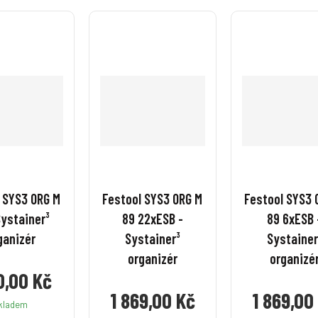
v
v
v
v
í
í
í
í
 SYS3 ORG M
Festool SYS3 ORG M
Festool SYS3 
Systainer³
89 22xESB -
89 6xESB 
ganizér
Systainer³
Systainer
organizér
organizé
0,00 Kč
1 869,00 Kč
1 869,00
kladem