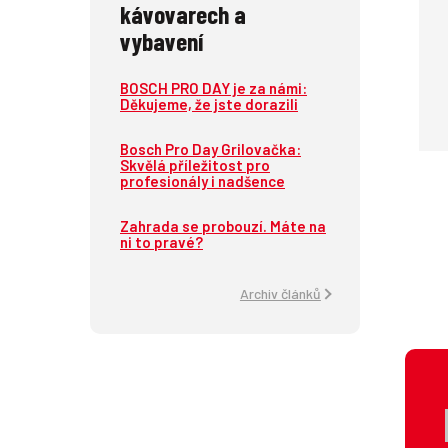
kávovarech a
vybavení
BOSCH PRO DAY je za námi:
Děkujeme, že jste dorazili
Bosch Pro Day Grilovačka:
Skvělá příležitost pro
profesionály i nadšence
Zahrada se probouzí. Máte na
ni to pravé?
Archiv článků