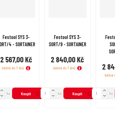
Festool SYS 3-
Festool SYS 3-
Festo
ORT/4 - SORTAINER
SORT/9 - SORTAINER
SO
SO
2 567,00 Kč
2 840,00 Kč
2 84
běžně do 7 dnů
běžně do 7 dnů
běžně 
N
N
N
Z
Z
ks
Koupit
ks
Koupit
ks
a
a
a
S
S
S
m
m
v
v
v
n
n
n
ě
ě
ý
ý
ý
í
í
n
n
š
š
š
ž
ž
ž
i
i