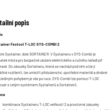
m
m
n
n
o
o
ž
ž
tailní popis
s
s
t
t
v
v
is
tainer Festool T-LOC SYS-COMBI 2
ře Systainer, dole SORTAINER. V Systaineru v SYS-Combi je
atek místa pro bezpečné uložení elektrického a ručního nářadí při
ravě. Do zásuvky Sortaineru, která se nachází pod ním a lze ji
ibilně rozčlenit, lze umístit příslušenství, spotřební materiál a drobné
. Jediným pohybem je vše po ruce. SYS-Combi lze pomocí T-LOC
ovat s celým systémem Systainerů a Sortainerů.
kce
kombinace Systaineru T-LOC velikosti 2 a prostorné zásuvky