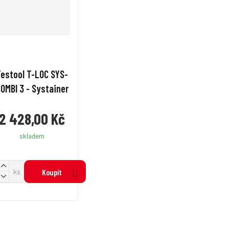
Festool T-LOC SYS-
OMBI 3 - Systainer
2 428,00 Kč
skladem
N
ks
Koupit
a
S
v
n
ý
š
ž
t
t