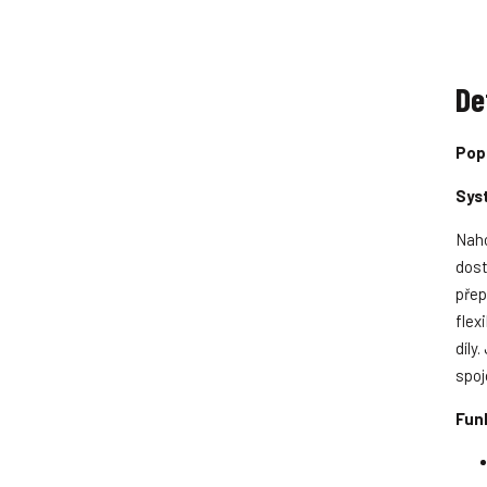
p
o
č
e
De
t
Pop
í
í
Sys
Naho
dost
přep
flex
díly
spoj
Fun