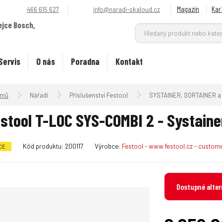
Magazín
Kar
466 615 627
info@naradi-skaloud.cz
ejce Bosch,
.
Servis
O nás
Poradna
Kontakt
Úvodní strana
Nářadí
Příslušenství Festool
SYSTAINER, SORTAINER a 
stool T-LOC SYS-COMBI 2 - Systaine
K
Kód produktu:
200117
Výrobce:
Festool - www.festool.cz - custo
CE
ó
d
v
Dostupné alter
ý
r
o
b