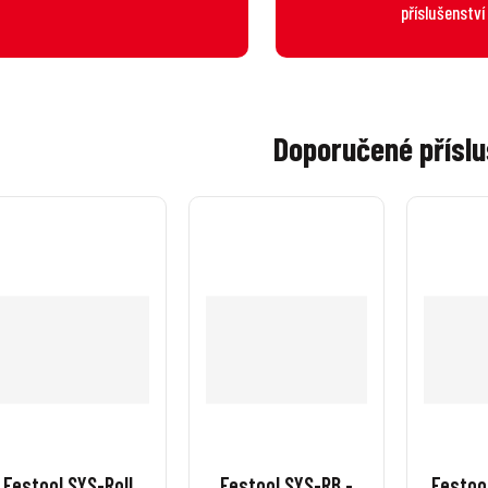
příslušenství
Doporučené příslu
Festool SYS-Roll
Festool SYS-RB -
Festoo