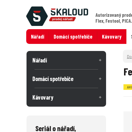
Autorizovaný prod
Flex, Festool, PICA
Nářadí
Domácí spotřebiče
Kávovary
Nářadí
Fe
Domácí spotřebiče
AK
Kávovary
Seriál o nářadí,