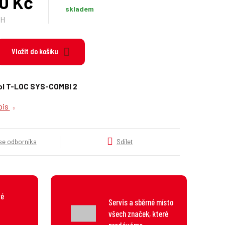
0 Kč
k
skladem
a
PH
t
e
g
Vložit do košíku
o
r
i
ol T-LOC SYS-COMBI 2
e
.
opis
.
.
 se odborníka
Sdílet
vé
Servis a sběrné místo
všech značek, které
prodáváme