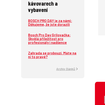
kávovarech a
vybavení
BOSCH PRO DAY je za námi:
Děkujeme, že jste dorazili
Bosch Pro Day Grilovačka:
Skvělá příležitost pro
profesionály i nadšence
Zahrada se probouzí. Máte na
ni to pravé?
Archiv článků