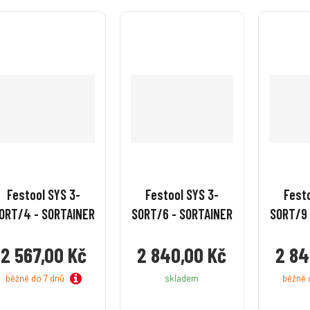
v
v
v
v
v
v
í
í
í
í
Festool SYS 3-
Festool SYS 3-
Festo
ORT/4 - SORTAINER
SORT/6 - SORTAINER
SORT/9 
2 567,00 Kč
2 840,00 Kč
2 84
běžně do 7 dnů
skladem
běžně 