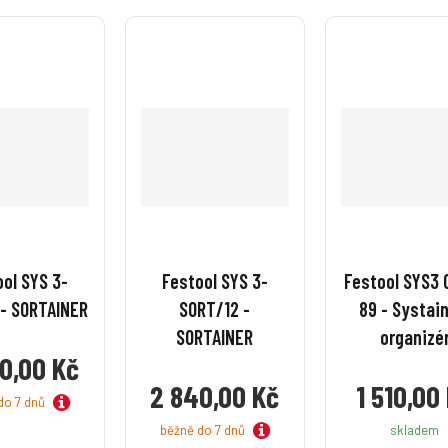
v
v
v
v
í
í
í
í
ol SYS 3-
Festool SYS 3-
Festool SYS3 
- SORTAINER
SORT/12 -
89 - Systai
SORTAINER
organizé
0,00 Kč
2 840,00 Kč
1 510,00
do 7 dnů
běžně do 7 dnů
skladem