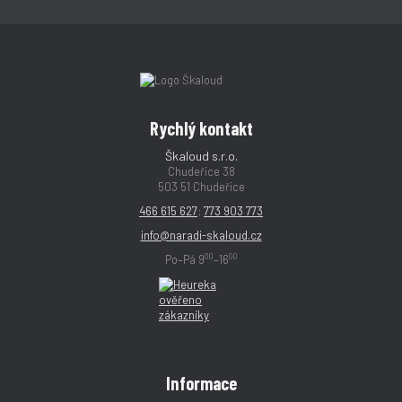
Rychlý kontakt
Škaloud s.r.o.
Chudeřice 38
503 51 Chudeřice
466 615 627
;
773 903 773
info@naradi-skaloud.cz
00
00
Po–Pá 9
–16
Informace