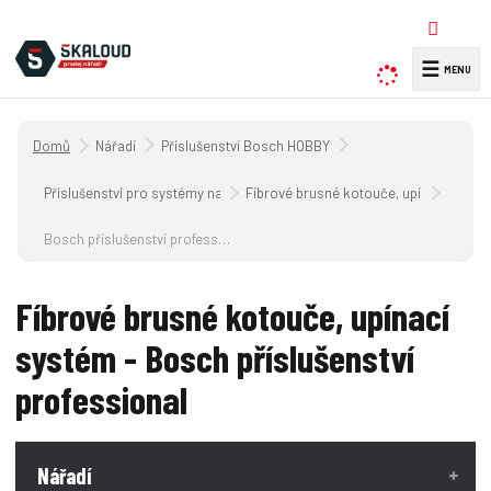
☰
V
y
h
Úvodní strana
Nářadí
Příslušenství Bosch HOBBY
l
e
Příslušenství pro systémy na úpravu stěn
Fíbrové brusné kotouče, upínací systé
d
a
Bosch příslušenství professional
t
Fíbrové brusné kotouče, upínací
systém - Bosch příslušenství
professional
Nářadí