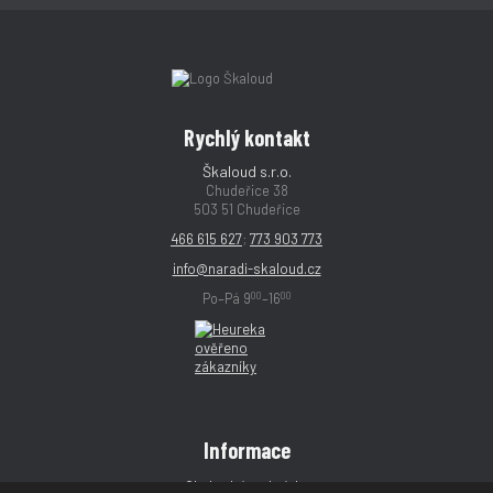
Rychlý kontakt
Škaloud s.r.o.
Chudeřice 38
503 51 Chudeřice
466 615 627
;
773 903 773
info@naradi-skaloud.cz
00
00
Po–Pá 9
–16
Informace
Obchodní podmínky