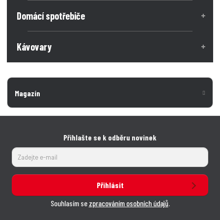
ž
e
ž
Domácí spotřebiče
s
s
t
t
t
v
v
Kávovary
í
í
Magazín
Přihlašte se k odběru novinek
Přihlásit
Souhlasím se
zpracováním osobních údajů
.