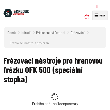
☰
V
y
h
Úvodní strana
Nářadí
Příslušenství Festool
Frézování
l
e
Frézovací nástroje pro hranovou frézku OFK 500 (speciální stopka)
d
a
Frézovací nástroje pro hranovou
t
frézku OFK 500 (speciální
stopka)
Probíhá načítání komponenty