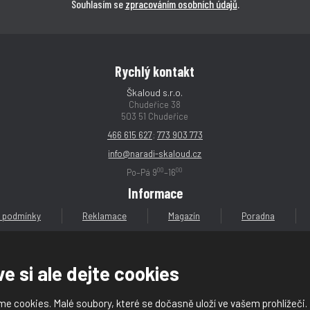
Souhlasím se
zpracováním osobních údajů
.
Rychlý kontakt
Škaloud s.r.o.
Chudeřice 38
503 51 Chudeřice
466 615 627
;
773 903 773
info@naradi-skaloud.cz
00
00
Po–Pá 9
–16
Informace
 podmínky
Reklamace
Magazín
Poradna
e si ale dejte cookies
e cookies. Malé soubory, které se dočasně uloží ve vašem prohlížeči.
loud s.r.o.