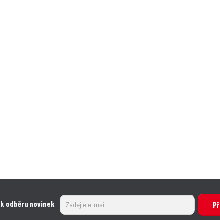
 k odběru novinek
Př