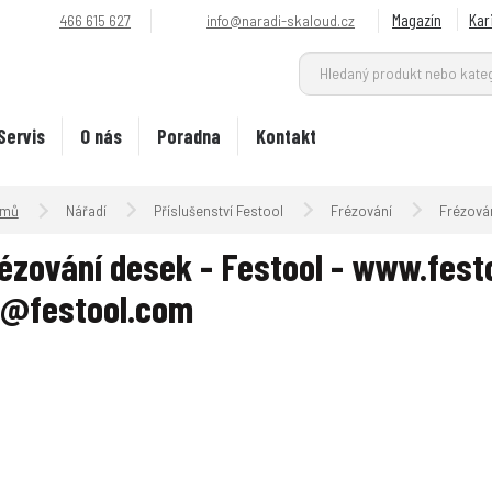
Magazín
Kar
466 615 627
info@naradi-skaloud.cz
Servis
O nás
Poradna
Kontakt
Úvodní strana
Nářadí
Příslušenství Festool
Frézování
Frézová
ézování desek - Festool - www.fest
z@festool.com