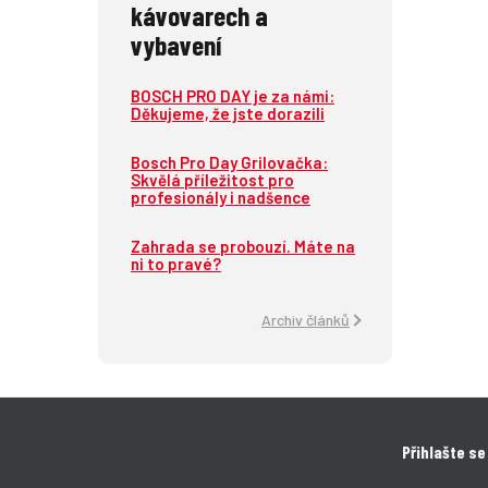
kávovarech a
vybavení
BOSCH PRO DAY je za námi:
Děkujeme, že jste dorazili
Bosch Pro Day Grilovačka:
Skvělá příležitost pro
profesionály i nadšence
Zahrada se probouzí. Máte na
ni to pravé?
Archiv článků
Přihlašte se