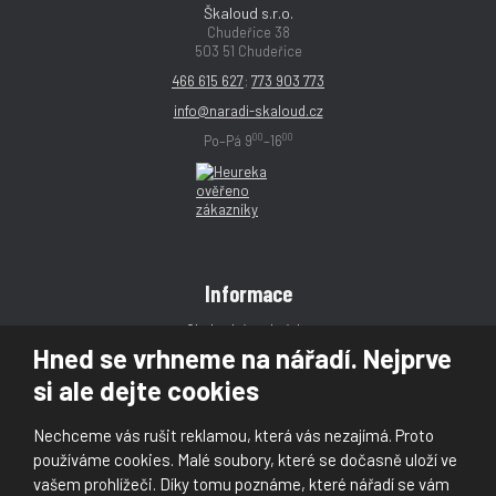
Škaloud s.r.o.
Chudeřice 38
503 51 Chudeřice
466 615 627
;
773 903 773
info@naradi-skaloud.cz
00
00
Po–Pá 9
–16
Informace
Obchodní podmínky
Hned se vrhneme na nářadí. Nejprve
Reklamace
si ale dejte cookies
Magazín
Poradna
Nechceme vás rušit reklamou, která vás nezajímá. Proto
Kontakt
používáme cookies. Malé soubory, které se dočasně uloží ve
vašem prohlížeči. Díky tomu poznáme, které nářadí se vám