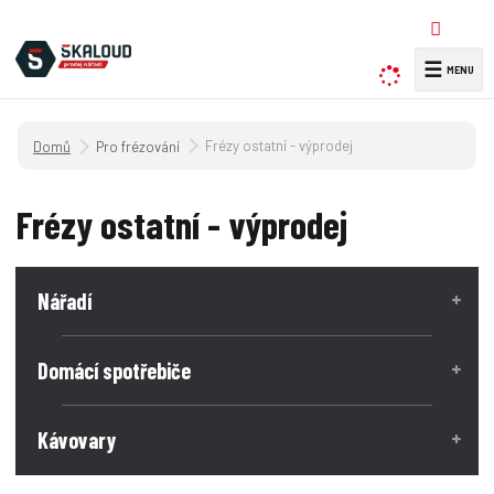
☰
V
y
h
Úvodní strana
Frézy ostatní - výprodej
Pro frézování
l
e
d
Frézy ostatní - výprodej
a
t
Nářadí
Domácí spotřebiče
Kávovary