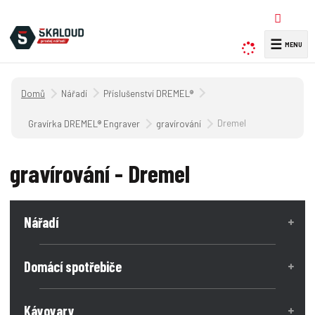
☰
V
y
h
Úvodní strana
Nářadí
Příslušenství DREMEL®
l
e
Dremel
Gravírka DREMEL® Engraver
gravírování
d
a
gravírování - Dremel
t
Nářadí
Domácí spotřebiče
Kávovary