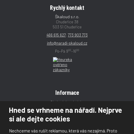
Rychlý kontakt
Škaloud s.r.o.
Chudeřice 38
503 51 Chudeřice
466 615 627
;
773 903 773
info@naradi-skaloud.cz
00
00
Po–Pá 9
–16
Informace
Obchodní podmínky
Hned se vrhneme na nářadí. Nejprve
Reklamace
si ale dejte cookies
Magazín
Poradna
Nechceme vás rušit reklamou, která vás nezajímá. Proto