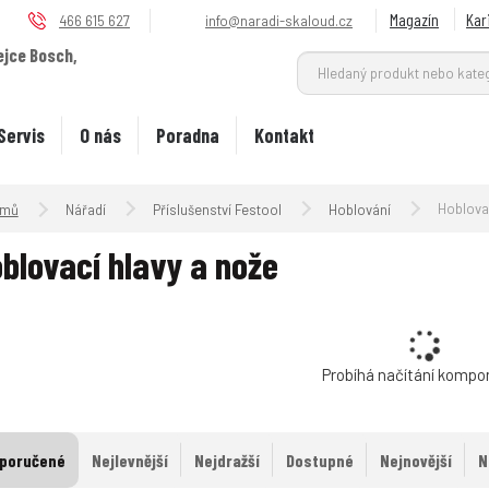
Magazín
Kar
466 615 627
info@naradi-skaloud.cz
ejce Bosch,
.
Servis
O nás
Poradna
Kontakt
Úvodní strana
Hoblovac
Nářadí
Příslušenství Festool
Hoblování
blovací hlavy a nože
Probíhá načítání kompo
poručené
Nejlevnější
Nejdražší
Dostupné
Nejnovější
N