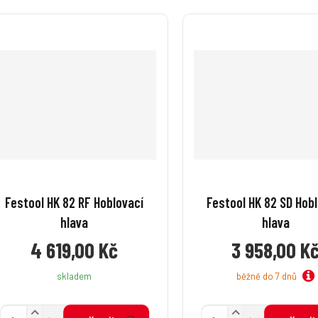
Festool HK 82 RF Hoblovací
Festool HK 82 SD Hob
hlava
hlava
4 619,00 Kč
3 958,00 K
běžně do 7 dnů
skladem
N
N
Z
Z