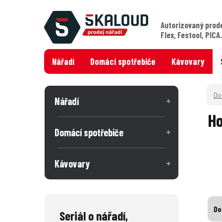
Autorizovaný prod
Flex, Festool, PICA
Nářadí
Domácí spotřebiče
Kávovary
Nářadí
Ho
Domácí spotřebiče
Kávovary
Do
Seriál o nářadí,