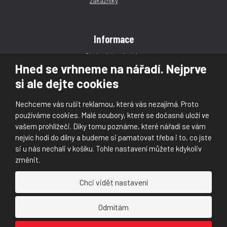
Informace
Obchodní podmínky
Hned se vrhneme na nářadí. Nejprve
Reklamace
si ale dejte cookies
Magazín
Poradna
Nechceme vás rušit reklamou, která vás nezajímá. Proto
Kontakt
používáme cookies. Malé soubory, které se dočasně uloží ve
vašem prohlížeči. Díky tomu poznáme, které nářadí se vám
nejvíc hodí do dílny a budeme si pamatovat třeba i to, co jste
si u nás nechali v košíku. Tohle nastavení můžete kdykoliv
změnit.
© 2026, Škaloud s.r.o.
Chci vidět nastavení
Prohlášení o přístupnosti
|
Ochrana osobních údajů (GDPR)
|
Mapa stránek
|
|
Nastavení cookies
Odmítám
Náš