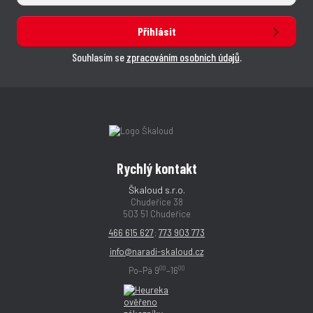
Přihlásit
Souhlasím se
zpracováním osobních údajů
.
Rychlý kontakt
Škaloud s.r.o.
Chudeřice 38
503 51 Chudeřice
466 615 627
;
773 903 773
info@naradi-skaloud.cz
00
00
Po–Pá 9
–16