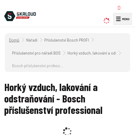
☰
V
y
h
Úvodní strana
Nářadí
Příslušenství Bosch PROFI
l
e
Příslušenství pro nářadí BOSCH
Horký vzduch, lakování a odstraňování
d
a
Bosch příslušenství professional
t
Horký vzduch, lakování a
odstraňování - Bosch
příslušenství professional