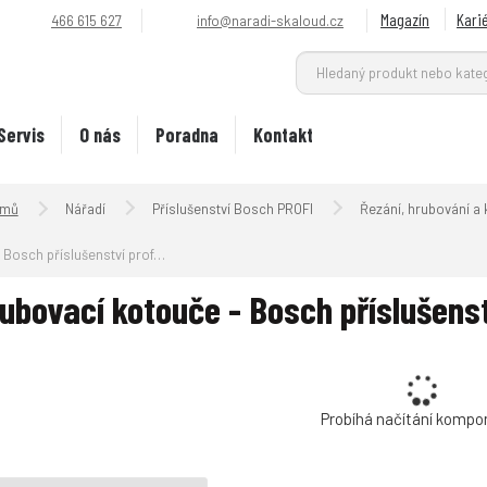
Magazín
Kari
466 615 627
info@naradi-skaloud.cz
Servis
O nás
Poradna
Kontakt
Úvodní strana
Nářadí
Příslušenství Bosch PROFI
Řezání, hrubování a
Bosch příslušenství professional
ubovací kotouče - Bosch příslušenst
Probíhá načítání kompo