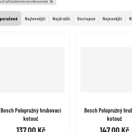
ch příslušenství professional
poručené
Nejlevnější
Nejdražší
Dostupné
Nejnovější
N
Bosch Polopružný hrubovací
Bosch Polopružný hru
kotouč
kotouč
137,00 Kč
147,00 Kč