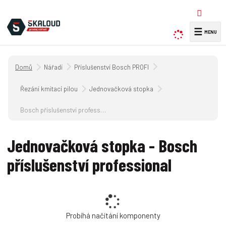
☰
V
y
h
Úvodní strana
Nářadí
Příslušenství Bosch PROFI
l
e
Řezání kmitací pilou
Jednovačková stopka
d
a
Bosch příslušenství professional
t
Jednovačková stopka - Bosch
příslušenství professional
Probíhá načítání komponenty