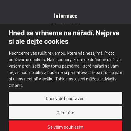
Informace
Obchodní podmínky
Hned se vrhneme na nářadí. Nejprve
Reklamace
si ale dejte cookies
Magazín
Poradna
Nechceme vás rušit reklamou, která vás nezajímá. Proto
Kontakt
používáme cookies. Malé soubory, které se dočasně uloží ve
vašem prohlížeči. Díky tomu poznáme, které nářadí se vám
nejvíc hodí do dílny a budeme si pamatovat třeba i to, co jste
si u nás nechali v košíku. Tohle nastavení můžete kdykoliv
změnit.
© 2026, Škaloud s.r.o.
Chci vidět nastavení
Prohlášení o přístupnosti
|
Ochrana osobních údajů (GDPR)
|
Mapa stránek
|
|
Nastavení cookies
Odmítám
Náš
Náš
Se vším souhlasím