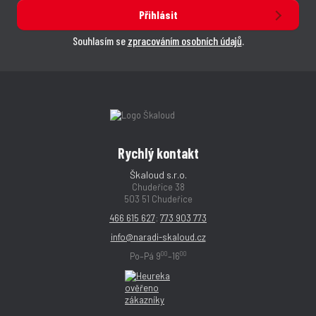
Přihlásit
Souhlasím se
zpracováním osobních údajů
.
Rychlý kontakt
Škaloud s.r.o.
Chudeřice 38
503 51 Chudeřice
466 615 627
;
773 903 773
info@naradi-skaloud.cz
00
00
Po–Pá 9
–16