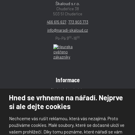
Škaloud s.r.o.
Chudeřice 38
503 51 Chudeřice
466 615 627
;
773 903 773
info@naradi-skaloud.cz
00
00
Po–Pá 9
–16
Informace
Obchodní podmínky
Hned se vrhneme na nářadí. Nejprve
Reklamace
si ale dejte cookies
Magazín
Poradna
Nechceme vás rušit reklamou, která vás nezajímá. Proto
Kontakt
používáme cookies. Malé soubory, které se dočasně uloží ve
vašem prohlížeči. Díky tomu poznáme, které nářadí se vám