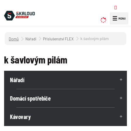
☰
V
y
h
Úvodní strana
k šavlovým pilám
Nářadí
Příslušenství FLEX
l
e
d
k šavlovým pilám
a
t
Nářadí
Domácí spotřebiče
Kávovary