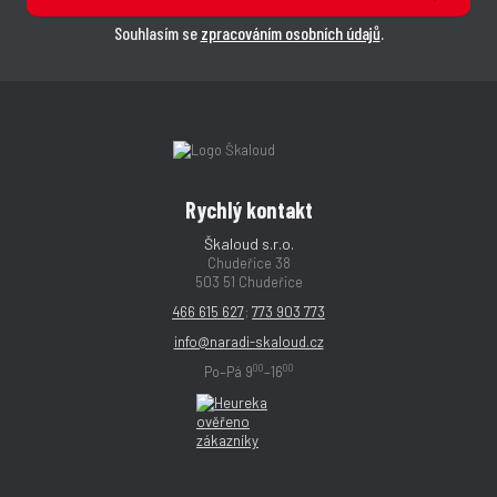
Souhlasím se
zpracováním osobních údajů
.
Rychlý kontakt
Škaloud s.r.o.
Chudeřice 38
503 51 Chudeřice
466 615 627
;
773 903 773
info@naradi-skaloud.cz
00
00
Po–Pá 9
–16