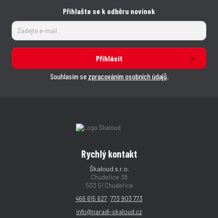
Přihlašte se k odběru novinek
Přihlásit
Souhlasím se
zpracováním osobních údajů
.
Rychlý kontakt
Škaloud s.r.o.
Chudeřice 38
503 51 Chudeřice
466 615 627
;
773 903 773
info@naradi-skaloud.cz