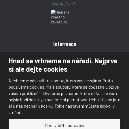
00
00
Po–Pá 9
–16
Informace
Obchodní podmínky
Hned se vrhneme na nářadí. Nejprve
Reklamace
si ale dejte cookies
Magazín
Poradna
Nechceme vás rušit reklamou, která vás nezajímá. Proto
Kontakt
používáme cookies. Malé soubory, které se dočasně uloží ve
vašem prohlížeči. Díky tomu poznáme, které nářadí se vám
nejvíc hodí do dílny a budeme si pamatovat třeba i to, co jste
si u nás nechali v košíku. Tohle nastavení můžete kdykoliv
změnit.
© 2026, Škaloud s.r.o.
Chci vidět nastavení