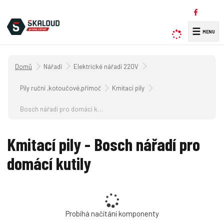
☰
V
y
h
Úvodní strana
Nářadí
Elektrické nářadí 220V
l
e
Pily ruční ,kotoučové,přímočaré a řetězové 220V
Kmitací pily
d
a
Bosch nářadí pro domácí kutily
t
Kmitací pily - Bosch nářadí pro
domácí kutily
Probíhá načítání komponenty