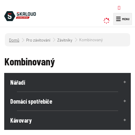
☰
V
y
h
Úvodní strana
Kombinovaný
Pro závitování
Závitníky
l
e
d
Kombinovaný
a
t
Nářadí
Domácí spotřebiče
Kávovary