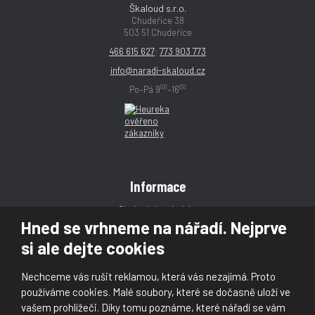
Škaloud s.r.o.
Chudeřice 38
503 51 Chudeřice
466 615 627
;
773 903 773
info@naradi-skaloud.cz
00
00
Po–Pá 9
–16
Informace
Obchodní podmínky
Hned se vrhneme na nářadí. Nejprve
Reklamace
si ale dejte cookies
Magazín
Poradna
Nechceme vás rušit reklamou, která vás nezajímá. Proto
Kontakt
používáme cookies. Malé soubory, které se dočasně uloží ve
vašem prohlížeči. Díky tomu poznáme, které nářadí se vám