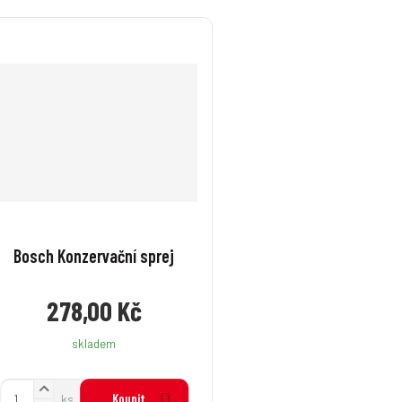
Bosch Konzervační sprej
278,00 Kč
skladem
N
Z
Koupit
ks