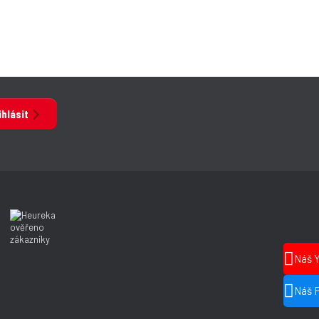
ihlásit
Náš 
Náš 