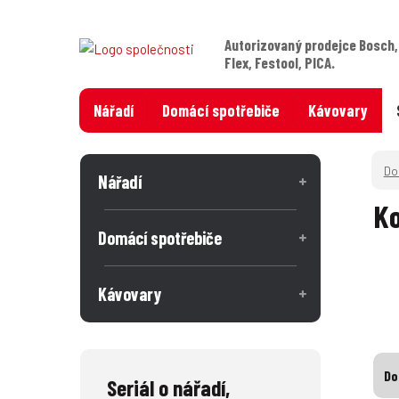
Autorizovaný prodejce Bosch,
Flex, Festool, PICA.
Nářadí
Domácí spotřebiče
Kávovary
Nářadí
Ko
Domácí spotřebiče
Kávovary
Do
Seriál o nářadí,