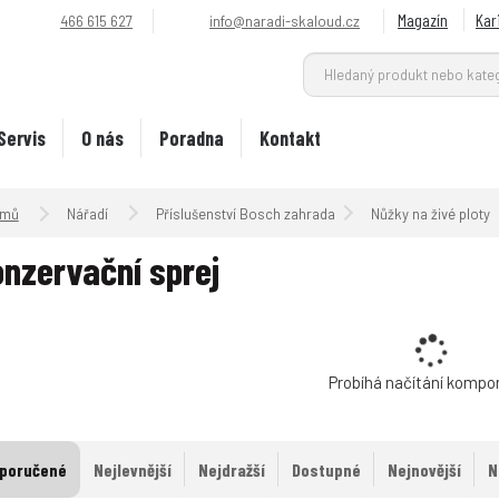
Magazín
Kar
466 615 627
info@naradi-skaloud.cz
Servis
O nás
Poradna
Kontakt
Úvodní strana
Nářadí
Příslušenství Bosch zahrada
Nůžky na živé ploty
nzervační sprej
Probíhá načítání kompo
poručené
Nejlevnější
Nejdražší
Dostupné
Nejnovější
N