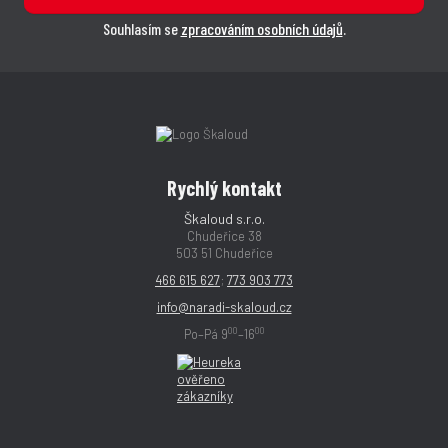
Souhlasím se
zpracováním osobních údajů
.
Rychlý kontakt
Škaloud s.r.o.
Chudeřice 38
503 51 Chudeřice
466 615 627
;
773 903 773
info@naradi-skaloud.cz
00
00
Po–Pá 9
–16