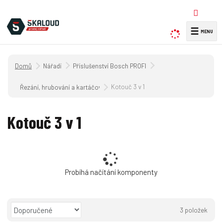
☰
V
y
h
Úvodní strana
Nářadí
Příslušenství Bosch PROFI
l
e
Kotouč 3 v 1
Řezání, hrubování a kartáčování bruskami na kov
d
a
Kotouč 3 v 1
t
Probíhá načítání komponenty
Ř
3
položek
a
O
T
Ř