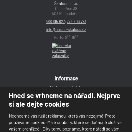
Škaloud s.r.o.
Chudeřice 38
503 51 Chudeřice
466 615 627
;
773 903 773
info@naradi-skaloud.cz
00
00
Po–Pá 9
–16
Informace
Obchodní podmínky
Hned se vrhneme na nářadí. Nejprve
Reklamace
si ale dejte cookies
Magazín
Poradna
Nechceme vás rušit reklamou, která vás nezajímá. Proto
Kontakt
používáme cookies. Malé soubory, které se dočasně uloží ve
vašem prohlížeči. Díky tomu poznáme, které nářadí se vám