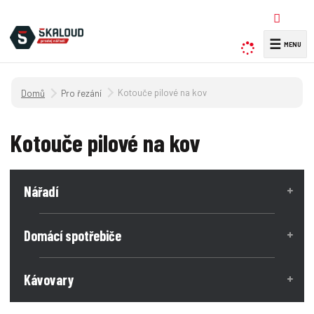
☰
V
y
h
Úvodní strana
Kotouče pilové na kov
Pro řezání
l
e
d
Kotouče pilové na kov
a
t
Nářadí
Domácí spotřebiče
Kávovary