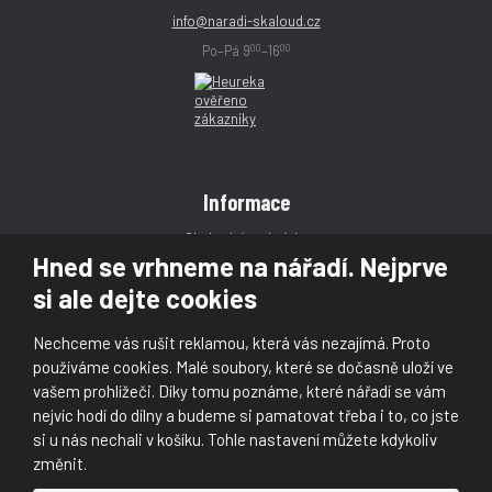
info@naradi-skaloud.cz
00
00
Po–Pá 9
–16
Informace
Obchodní podmínky
Hned se vrhneme na nářadí. Nejprve
Reklamace
si ale dejte cookies
Magazín
Poradna
Nechceme vás rušit reklamou, která vás nezajímá. Proto
Kontakt
používáme cookies. Malé soubory, které se dočasně uloží ve
vašem prohlížeči. Díky tomu poznáme, které nářadí se vám
nejvíc hodí do dílny a budeme si pamatovat třeba i to, co jste
si u nás nechali v košíku. Tohle nastavení můžete kdykoliv
změnit.