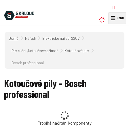
☰
V
y
h
Úvodní strana
Nářadí
Elektrické nářadí 220V
l
e
Pily ruční ,kotoučové,přímočaré a řetězové 220V
Kotoučové pily
d
a
Bosch professional
t
Kotoučové pily - Bosch
professional
Probíhá načítání komponenty