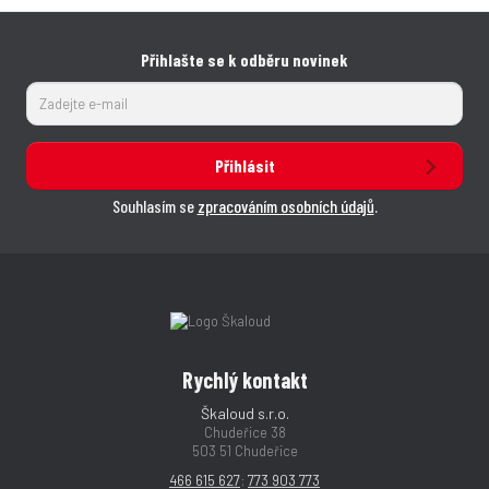
Přihlašte se k odběru novinek
Přihlásit
Souhlasím se
zpracováním osobních údajů
.
Rychlý kontakt
Škaloud s.r.o.
Chudeřice 38
503 51 Chudeřice
466 615 627
;
773 903 773