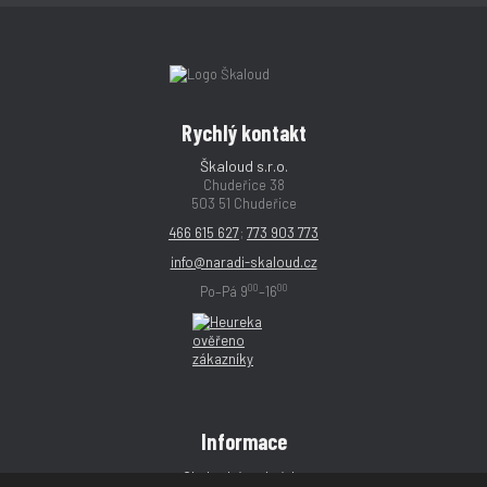
Rychlý kontakt
Škaloud s.r.o.
Chudeřice 38
503 51 Chudeřice
466 615 627
;
773 903 773
info@naradi-skaloud.cz
00
00
Po–Pá 9
–16
Informace
Obchodní podmínky