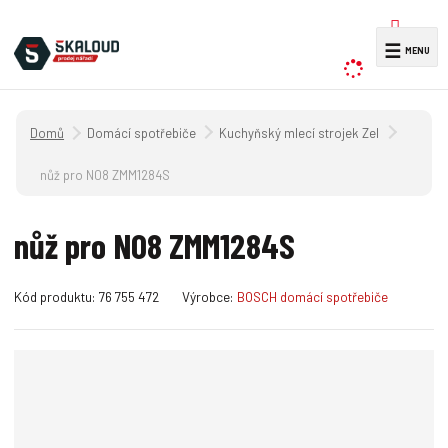
V
☰
y
h
l
Úvodní strana
Domácí spotřebiče
Kuchyňský mlecí strojek Zelmer
e
d
nůž pro N08 ZMM1284S
a
t
nůž pro N08 ZMM1284S
K
K
Kód produktu:
76 755 472
Výrobce:
BOSCH domácí spotřebiče
ó
ó
d
d
v
d
ý
o
r
d
o
a
b
v