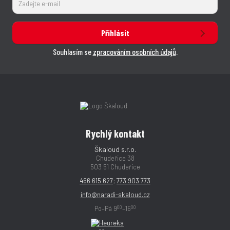
Přihlásit
Souhlasím se
zpracováním osobních údajů
.
Rychlý kontakt
Škaloud s.r.o.
Chudeřice 38
503 51 Chudeřice
466 615 627
;
773 903 773
info@naradi-skaloud.cz
00
00
Po–Pá 9
–16