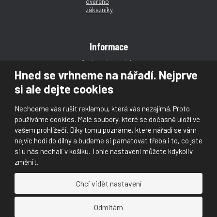
Informace
Obchodní podmínky
Hned se vrhneme na nářadí. Nejprve
Reklamace
si ale dejte cookies
Magazín
Poradna
Nechceme vás rušit reklamou, která vás nezajímá. Proto
Kontakt
používáme cookies. Malé soubory, které se dočasně uloží ve
vašem prohlížeči. Díky tomu poznáme, které nářadí se vám
nejvíc hodí do dílny a budeme si pamatovat třeba i to, co jste
si u nás nechali v košíku. Tohle nastavení můžete kdykoliv
změnit.
© 2026, Škaloud s.r.o.
Chci vidět nastavení
Prohlášení o přístupnosti
|
Ochrana osobních údajů (GDPR)
|
Mapa stránek
|
|
Nastavení cookies
Odmítám
Náš