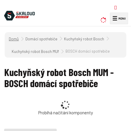
☰
V
y
h
Úvodní strana
Domácí spotřebiče
Kuchyňský robot Bosch
l
e
BOSCH domácí spotřebiče
Kuchyňský robot Bosch MUM
d
a
Kuchyňský robot Bosch MUM -
t
BOSCH domácí spotřebiče
Probíhá načítání komponenty