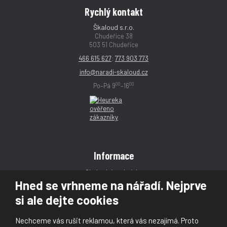
Rychlý kontakt
Škaloud s.r.o.
Chudeřice 38
503 51 Chudeřice
466 615 627
;
773 903 773
info@naradi-skaloud.cz
00
00
Po–Pá 9
–16
Informace
Obchodní podmínky
Hned se vrhneme na nářadí. Nejprve
Reklamace
si ale dejte cookies
Magazín
Poradna
Nechceme vás rušit reklamou, která vás nezajímá. Proto