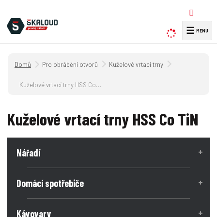
☰
V
y
h
Úvodní strana
Pro obrábění otvorů
Kuželové vrtací trny
l
e
Kuželové vrtací trny HSS Co TiN
d
a
Kuželové vrtací trny HSS Co TiN
t
Nářadí
Domácí spotřebiče
Kávovary