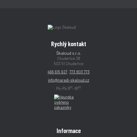
Rychlý kontakt
Škaloud s.r.o.
Chudeřice 38
503 51 Chudeřice
466 615 627
;
773 903 773
info@naradi-skaloud.cz
00
00
Po–Pá 9
–16
Informace