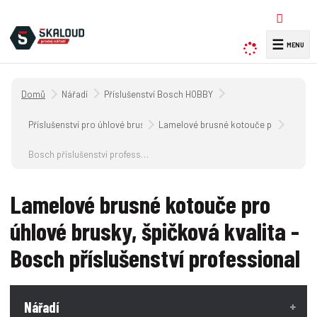
☰
V
y
h
Úvodní strana
Nářadí
Příslušenství Bosch HOBBY
l
e
Příslušenství pro úhlové brusky
Lamelové brusné kotouče pro úhlové br
d
a
Bosch příslušenství professional
t
Lamelové brusné kotouče pro
úhlové brusky, špičková kvalita -
Bosch příslušenství professional
Nářadí