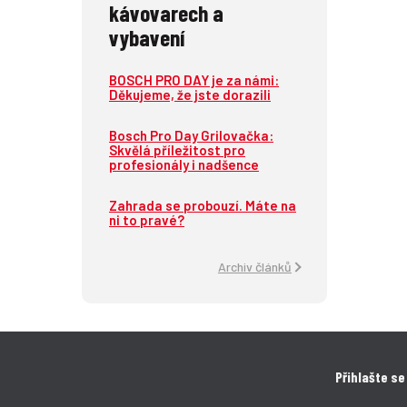
kávovarech a
vybavení
BOSCH PRO DAY je za námi:
Děkujeme, že jste dorazili
Bosch Pro Day Grilovačka:
Skvělá příležitost pro
profesionály i nadšence
Zahrada se probouzí. Máte na
ni to pravé?
Archiv článků
Přihlašte se