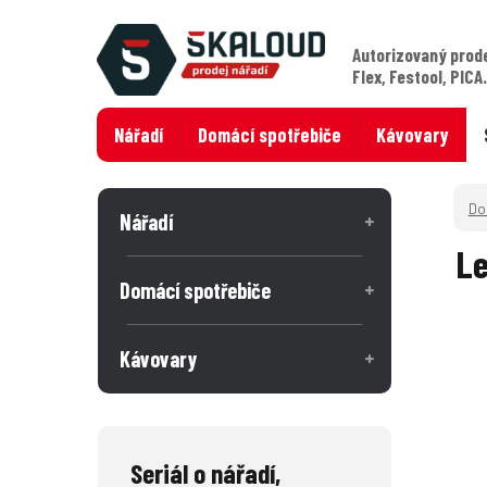
Autorizovaný prod
Flex, Festool, PICA
Nářadí
Domácí spotřebiče
Kávovary
Nářadí
Le
Domácí spotřebiče
Kávovary
Seriál o nářadí,