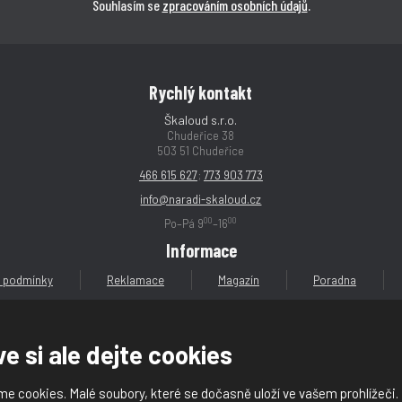
Souhlasím se
zpracováním osobních údajů
.
Rychlý kontakt
Škaloud s.r.o.
Chudeřice 38
503 51 Chudeřice
466 615 627
;
773 903 773
info@naradi-skaloud.cz
00
00
Po–Pá 9
–16
Informace
 podmínky
Reklamace
Magazín
Poradna
e si ale dejte cookies
e cookies. Malé soubory, které se dočasně uloží ve vašem prohlížeči.
loud s.r.o.