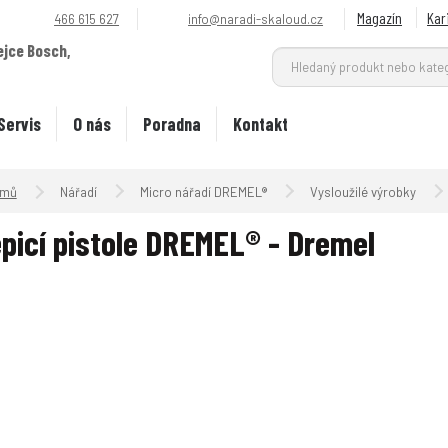
Magazín
Kar
466 615 627
info@naradi-skaloud.cz
ejce Bosch,
.
Servis
O nás
Poradna
Kontakt
Úvodní strana
Nářadí
Micro nářadí DREMEL®
Vysloužilé výrobky
picí pistole DREMEL® - Dremel