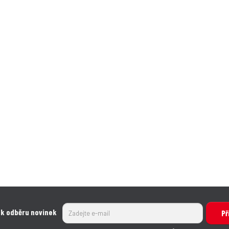
 k odběru novinek
Př