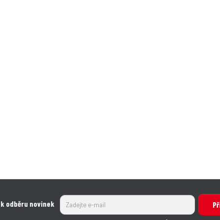
 k odběru novinek
Př