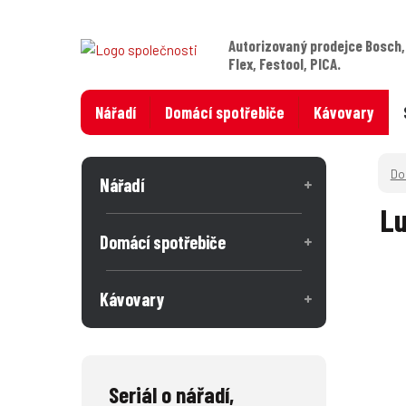
Autorizovaný prodejce Bosch,
Flex, Festool, PICA.
Nářadí
Domácí spotřebiče
Kávovary
Nářadí
Lu
Domácí spotřebiče
Kávovary
Seriál o nářadí,