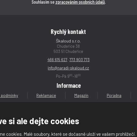
Souhlasím se
zpracováním osobních údajů
.
Rychlý kontakt
Škaloud s.r.o.
Chudeřice 38
503 51 Chudeřice
466 615 627
;
773 903 773
info@naradi-skaloud.cz
00
00
Po–Pá 9
–16
Informace
 podmínky
Reklamace
Magazín
Poradna
e si ale dejte cookies
e cookies. Malé soubory, které se dočasně uloží ve vašem prohlížeči.
loud s.r.o.