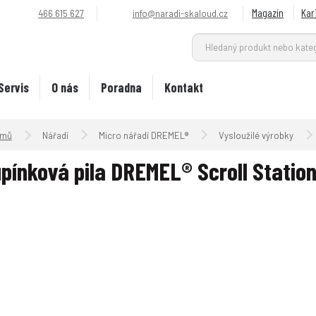
Magazín
Kar
466 615 627
info@naradi-skaloud.cz
Servis
O nás
Poradna
Kontakt
Úvodní strana
Nářadí
Micro nářadí DREMEL®
Vysloužilé výrobky
pínková pila DREMEL® Scroll Station