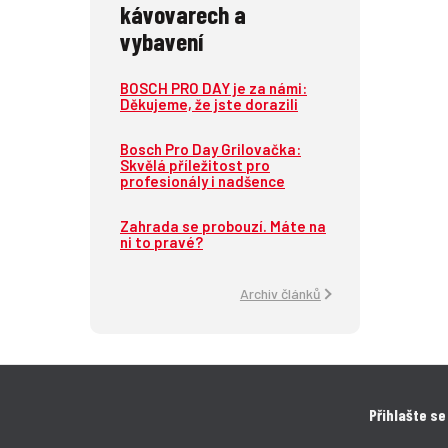
kávovarech a
vybavení
BOSCH PRO DAY je za námi:
Děkujeme, že jste dorazili
Bosch Pro Day Grilovačka:
Skvělá příležitost pro
profesionály i nadšence
Zahrada se probouzí. Máte na
ni to pravé?
Archiv článků
Přihlašte se