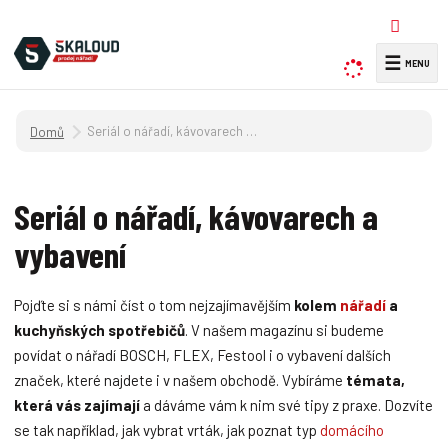
☰
V
y
h
Úvodní strana
Seriál o nářadí, kávovarech a vybavení
l
e
d
Seriál o nářadí, kávovarech a
a
t
vybavení
Pojďte si s námi číst o tom nejzajímavějším
kolem
nářadí
a
kuchyňských spotřebičů
. V našem magazínu si budeme
povídat o nářadí BOSCH, FLEX, Festool i o vybavení dalších
značek, které najdete i v našem obchodě. Vybíráme
témata,
která vás zajímají
a dáváme vám k nim své tipy z praxe. Dozvíte
se tak například, jak vybrat vrták, jak poznat typ
domácího