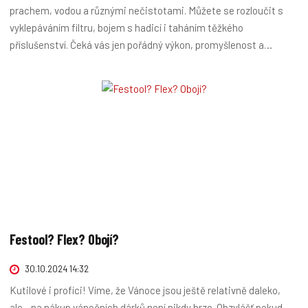
prachem, vodou a různými nečistotami. Můžete se rozloučit s
vyklepáváním filtru, bojem s hadicí i taháním těžkého
příslušenství. Čeká vás jen pořádný výkon, promyšlenost a
odolnost! Mrkněte na Škaloudovy nabušené vysavače.
Festool? Flex? Obojí?
30.10.2024 14:32
Kutilové i profíci! Víme, že Vánoce jsou ještě relativně daleko,
ale... na nákup vánočních dárků není nikdy brzo. Obzvlášť pokud