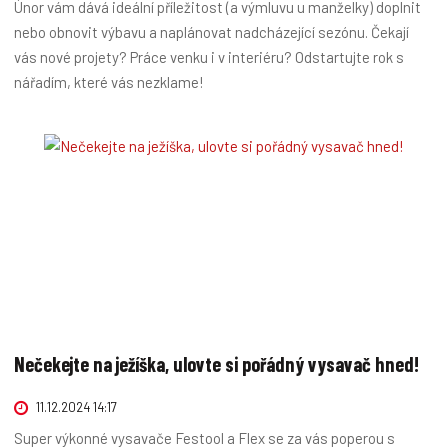
Únor vám dává ideální příležitost (a výmluvu u manželky) doplnit
nebo obnovit výbavu a naplánovat nadcházející sezónu. Čekají
vás nové projety? Práce venku i v interiéru? Odstartujte rok s
nářadím, které vás nezklame!
Nečekejte na ježíška, ulovte si pořádný vysavač hned!
11.12.2024 14:17
Super výkonné vysavače Festool a Flex se za vás poperou s