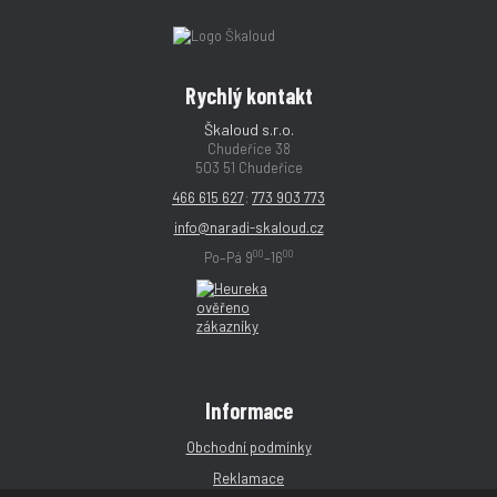
Rychlý kontakt
Škaloud s.r.o.
Chudeřice 38
503 51 Chudeřice
466 615 627
;
773 903 773
info@naradi-skaloud.cz
00
00
Po–Pá 9
–16
Informace
Obchodní podmínky
Reklamace