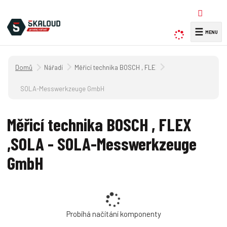
☰
V
y
h
Úvodní strana
Nářadí
Měřicí technika BOSCH , FLEX ,SOLA
l
e
SOLA-Messwerkzeuge GmbH
d
a
Měřicí technika BOSCH , FLEX
t
,SOLA - SOLA-Messwerkzeuge
GmbH
Probíhá načítání komponenty