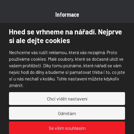
Informace
Obchodní podmínky
Hned se vrhneme na nářadí. Nejprve
Reklamace
si ale dejte cookies
Magazín
Poradna
Nechceme vás rušit reklamou, která vás nezajímá. Proto
Kontakt
používáme cookies. Malé soubory, které se dočasně uloží ve
vašem prohlížeči. Díky tomu poznáme, které nářadí se vám
nejvíc hodí do dílny a budeme si pamatovat třeba i to, co jste
si u nás nechali v košíku. Tohle nastavení můžete kdykoliv
změnit.
© 2026, Škaloud s.r.o.
Chci vidět nastavení
Prohlášení o přístupnosti
|
Ochrana osobních údajů (GDPR)
|
Mapa stránek
|
|
Nastavení cookies
Odmítám
Náš
Náš
Se vším souhlasím