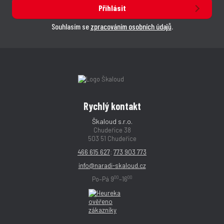
Přihlásit
Souhlasím se
zpracováním osobních údajů
.
Rychlý kontakt
Škaloud s.r.o.
Chudeřice 38
503 51 Chudeřice
466 615 627
;
773 903 773
info@naradi-skaloud.cz
00
00
Po–Pá 9
–16