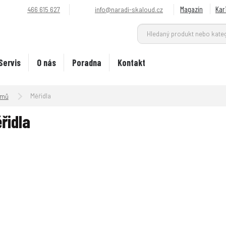
Magazín
Kar
466 615 627
info@naradi-skaloud.cz
Servis
O nás
Poradna
Kontakt
Úvodní strana
Měřidla
řidla