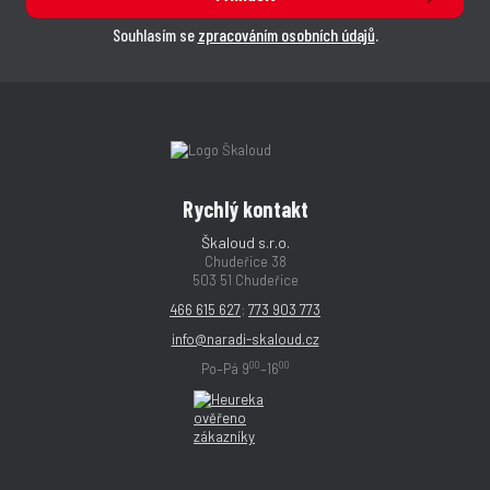
Souhlasím se
zpracováním osobních údajů
.
Rychlý kontakt
Škaloud s.r.o.
Chudeřice 38
503 51 Chudeřice
466 615 627
;
773 903 773
info@naradi-skaloud.cz
00
00
Po–Pá 9
–16