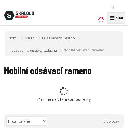
☰
V
y
h
Úvodní strana
Nářadí
Příslušenství Festool
l
e
Mobilní odsávací rameno
Odsávání a čističky vzduchu
d
a
Mobilní odsávací rameno
t
Probíhá načítání komponenty
Ř
3
položek
a
O
T
Ř