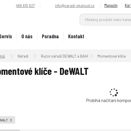
Magazín
Kar
466 615 627
info@naradi-skaloud.cz
Servis
O nás
Poradna
Kontakt
Úvodní strana
Nářadí
Ruční nářadí DEWALT a BAHCO + příslušenství
Momentové klíče
mentové klíče - DeWALT
Probíhá načítání kompo
WALT