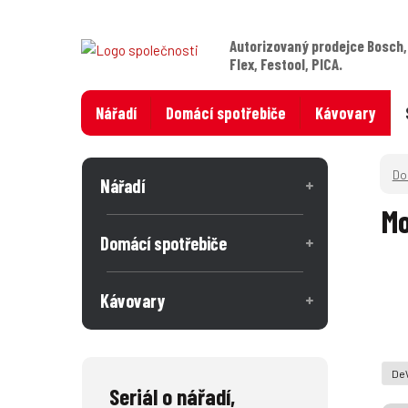
Autorizovaný prodejce Bosch,
Flex, Festool, PICA.
Nářadí
Domácí spotřebiče
Kávovary
Nářadí
Mo
Domácí spotřebiče
Kávovary
De
Seriál o nářadí,