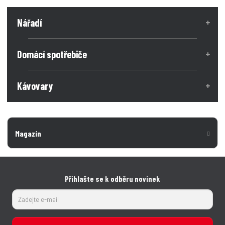
Nářadí
Domácí spotřebiče
Kávovary
Magazín
Přihlašte se k odběru novinek