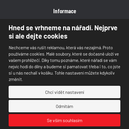
Informace
Obchodní podmínky
Hned se vrhneme na nářadí. Nejprve
Reklamace
si ale dejte cookies
Magazín
Poradna
Nechceme vás rušit reklamou, která vás nezajímá. Proto
Kontakt
používáme cookies. Malé soubory, které se dočasně uloží ve
vašem prohlížeči. Díky tomu poznáme, které nářadí se vám
nejvíc hodí do dílny a budeme si pamatovat třeba i to, co jste
si u nás nechali v košíku. Tohle nastavení můžete kdykoliv
změnit.
© 2026, Škaloud s.r.o.
Chci vidět nastavení
Prohlášení o přístupnosti
|
Ochrana osobních údajů (GDPR)
|
Mapa stránek
|
|
Nastavení cookies
Odmítám
Náš
Náš
Se vším souhlasím