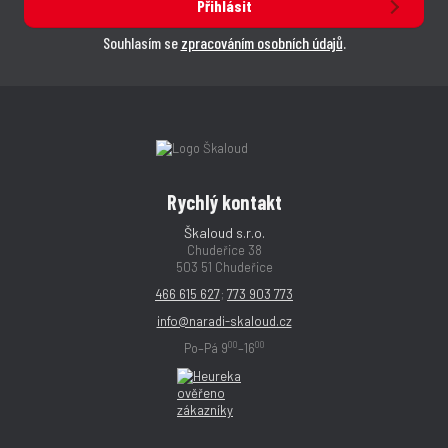
Přihlásit
Souhlasím se
zpracováním osobních údajů
.
Rychlý kontakt
Škaloud s.r.o.
Chudeřice 38
503 51 Chudeřice
466 615 627
;
773 903 773
info@naradi-skaloud.cz
00
00
Po–Pá 9
–16