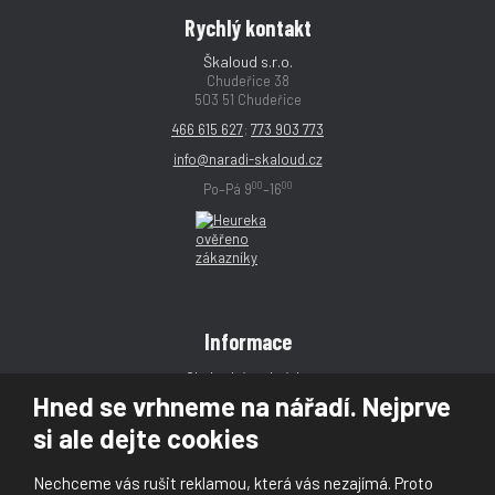
Rychlý kontakt
Škaloud s.r.o.
Chudeřice 38
503 51 Chudeřice
466 615 627
;
773 903 773
info@naradi-skaloud.cz
00
00
Po–Pá 9
–16
Informace
Obchodní podmínky
Hned se vrhneme na nářadí. Nejprve
Reklamace
si ale dejte cookies
Magazín
Poradna
Nechceme vás rušit reklamou, která vás nezajímá. Proto