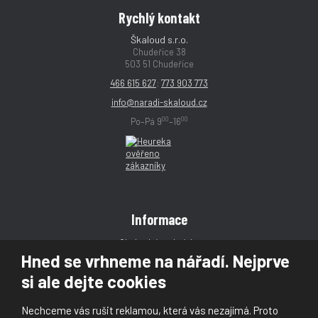
Rychlý kontakt
Škaloud s.r.o.
Chudeřice 38
503 51 Chudeřice
466 615 627
;
773 903 773
info@naradi-skaloud.cz
00
00
Po–Pá 9
–16
Informace
Obchodní podmínky
Hned se vrhneme na nářadí. Nejprve
Reklamace
si ale dejte cookies
Magazín
Poradna
Nechceme vás rušit reklamou, která vás nezajímá. Proto