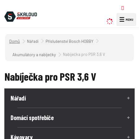
☰
V
y
h
Úvodní strana
Nářadí
Příslušenství Bosch HOBBY
l
e
Nabíječka pro PSR 3,6 V
Akumulátory a nabíječky
d
a
Nabíječka pro PSR 3,6 V
t
Nářadí
Domácí spotřebiče
Kávovary