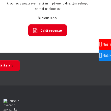
krouhac S pozdravem a přáním pěkného dne, tým eshopu
naradi-skaloud.cz
Škaloud s.r.o.
Další recenze
Náš 
Náš 
ihlásit