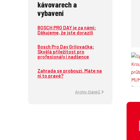
kávovarech a
vybavení
BOSCH PRO DAY je za námi:
Děkujeme, že jste dorazili
Bosch Pro Day Grilovačka:
Skvělá příležitost pro
profesionály i nadšence
Zahrada se probouzí. Máte na
ni to pravé?
Archiv článků