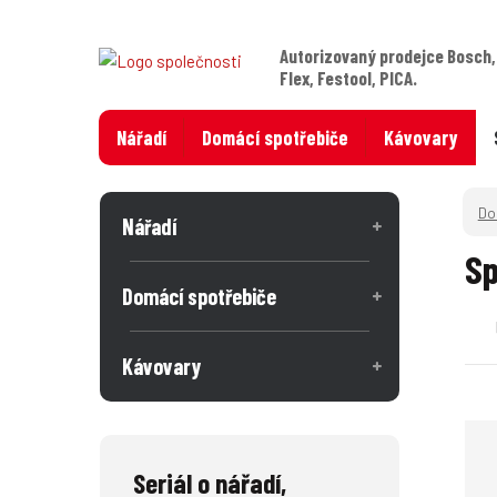
Autorizovaný prodejce Bosch,
Flex, Festool, PICA.
Nářadí
Domácí spotřebiče
Kávovary
Nářadí
Sp
Domácí spotřebiče
Kávovary
Seriál o nářadí,