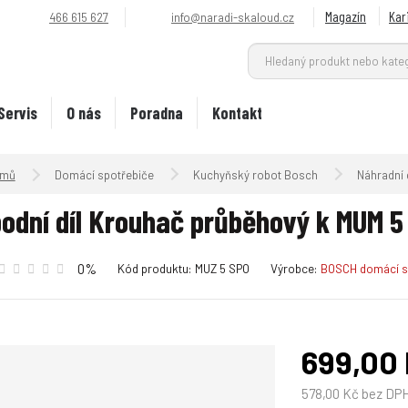
Magazín
Kar
466 615 627
info@naradi-skaloud.cz
Servis
O nás
Poradna
Kontakt
Úvodní strana
Domácí spotřebiče
Kuchyňský robot Bosch
Náhradní d
odní díl Krouhač průběhový k MUM 5
K
K
0%
Kód produktu:
MUZ 5 SPO
Výrobce:
BOSCH domácí s
ó
ó
d
d
v
d
ý
o
699,00
r
d
o
a
578,00 Kč bez DP
b
v