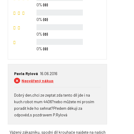
0%
(0)
0%
(0)
0%
(0)
0%
(0)
Pavla Rylová
16.06.2016
Neověřený nákup
Dobrý den,chci ze zeptat zda tento díl jde i na 
kuch.robot mum 4406?nebo můžete mi prosím 
poradit kde ho sehnat?Předem děkuji za 
odpověd,s pozdravem P.Rylová
Vážený zákazníku, spodní díl krouhače najdete na našich