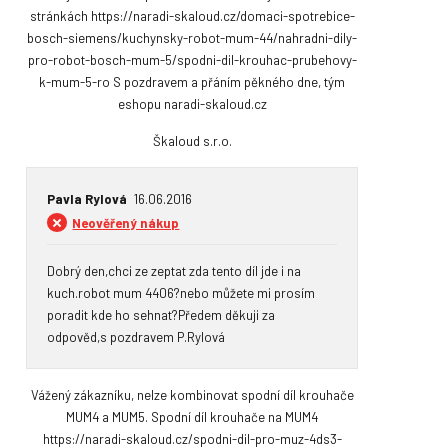
stránkách https://naradi-skaloud.cz/domaci-spotrebice-
bosch-siemens/kuchynsky-robot-mum-44/nahradni-dily-
pro-robot-bosch-mum-5/spodni-dil-krouhac-prubehovy-
k-mum-5-ro S pozdravem a přáním pěkného dne, tým
eshopu naradi-skaloud.cz
Škaloud s.r.o.
Pavla Rylová
16.06.2016
Neověřený nákup
Dobrý den,chci ze zeptat zda tento díl jde i na 
kuch.robot mum 4406?nebo můžete mi prosím 
poradit kde ho sehnat?Předem děkuji za 
odpověd,s pozdravem P.Rylová
Vážený zákazníku, nelze kombinovat spodní díl krouhače
MUM4 a MUM5. Spodní díl krouhače na MUM4
https://naradi-skaloud.cz/spodni-dil-pro-muz-4ds3-