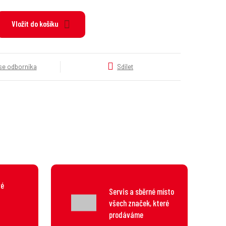
k
a
Vložit do košíku
t
e
g
o
 se odborníka
Sdílet
r
i
e
.
.
.
vé
Servis a sběrné místo
všech značek, které
prodáváme