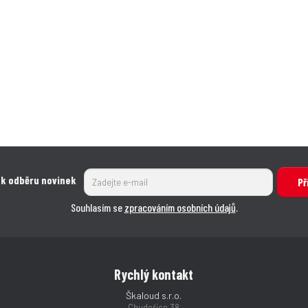
 k odběru novinek
Př
Souhlasím se
zpracováním osobních údajů
.
Rychlý kontakt
Škaloud s.r.o.
Chudeřice 38