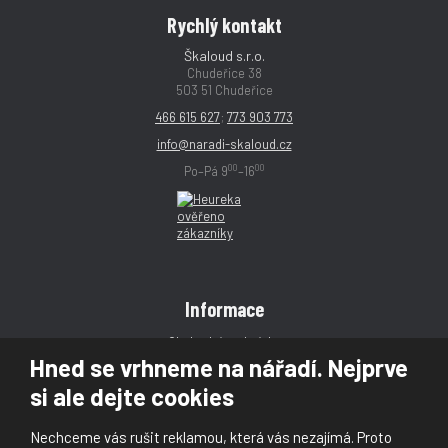
Rychlý kontakt
Škaloud s.r.o.
Chudeřice 38
503 51 Chudeřice
466 615 627
;
773 903 773
info@naradi-skaloud.cz
00
00
Po–Pá 9
–16
Informace
Obchodní podmínky
Hned se vrhneme na nářadí. Nejprve
Reklamace
si ale dejte cookies
Magazín
Poradna
Nechceme vás rušit reklamou, která vás nezajímá. Proto