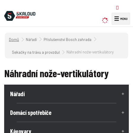
☰
V
y
h
Úvodní strana
Nářadí
Příslušenství Bosch zahrada
l
e
Náhradní nože-vertikulátory
Sekačky na trávu a provzdušňovače trávníku
d
a
Náhradní nože-vertikulátory
t
Nářadí
Domácí spotřebiče
Kávovary