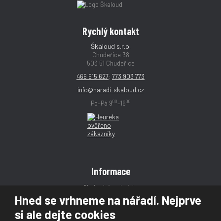
Rychlý kontakt
Škaloud s.r.o.
Chudeřice 38
503 51 Chudeřice
466 615 627
;
773 903 773
info@naradi-skaloud.cz
00
00
Po–Pá 9
–16
Informace
Obchodní podmínky
Hned se vrhneme na nářadí. Nejprve
Reklamace
si ale dejte cookies
Magazín