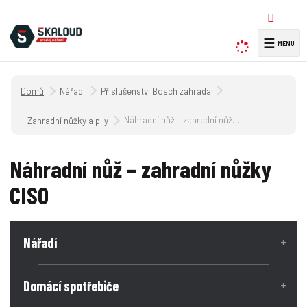
☰
V
y
h
Úvodní strana
Nářadí
Příslušenství Bosch zahrada
l
e
Náhradní nůž – zahradní nůžky CISO
Zahradní nůžky a pily
d
a
Náhradní nůž – zahradní nůžky
t
CISO
Nářadí
Domácí spotřebiče