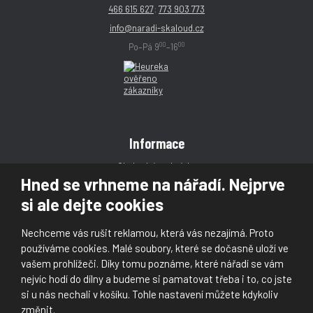
466 615 627
;
773 903 773
info@naradi-skaloud.cz
00
00
Po–Pá 9
–16
Informace
Obchodní podmínky
Hned se vrhneme na nářadí. Nejprve
Reklamace
si ale dejte cookies
Magazín
Poradna
Nechceme vás rušit reklamou, která vás nezajímá. Proto
Kontakt
používáme cookies. Malé soubory, které se dočasně uloží ve
vašem prohlížeči. Díky tomu poznáme, které nářadí se vám
nejvíc hodí do dílny a budeme si pamatovat třeba i to, co jste
si u nás nechali v košíku. Tohle nastavení můžete kdykoliv
změnit.