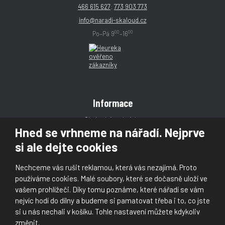
466 615 627
;
773 903 773
info@naradi-skaloud.cz
00
00
Po–Pá 9
–16
Informace
Obchodní podmínky
Hned se vrhneme na nářadí. Nejprve
Reklamace
si ale dejte cookies
Magazín
Poradna
Nechceme vás rušit reklamou, která vás nezajímá. Proto
Kontakt
používáme cookies. Malé soubory, které se dočasně uloží ve
vašem prohlížeči. Díky tomu poznáme, které nářadí se vám
nejvíc hodí do dílny a budeme si pamatovat třeba i to, co jste
si u nás nechali v košíku. Tohle nastavení můžete kdykoliv
změnit.