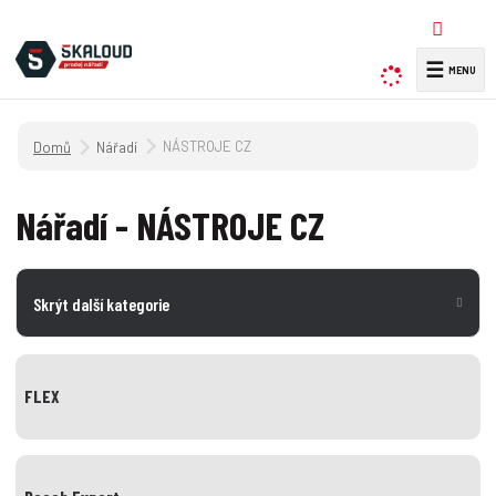
☰
V
y
h
Úvodní strana
NÁSTROJE CZ
Nářadí
l
e
d
Nářadí - NÁSTROJE CZ
a
t
Skrýt další kategorie
FLEX