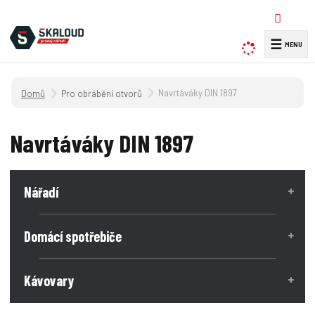
☰
V
y
h
Úvodní strana
Navrtáváky DIN 1897
Pro obrábění otvorů
l
e
d
Navrtáváky DIN 1897
a
t
Nářadí
Domácí spotřebiče
Kávovary