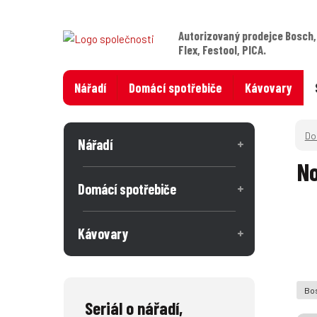
Autorizovaný prodejce Bosch,
Flex, Festool, PICA.
Nářadí
Domácí spotřebiče
Kávovary
Nářadí
No
Domácí spotřebiče
Kávovary
Bos
Seriál o nářadí,