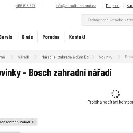
Magazín
Kar
466 615 627
info@naradi-skaloud.cz
Servis
O nás
Poradna
Kontakt
Úvodní strana
Bosc
Nářadí
Nářadí el. zahrada a dům Bosch
Novinky
vinky - Bosch zahradní nářadí
Probíhá načítání kompo
ch zahradní nářadí