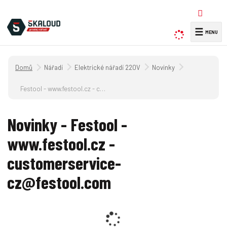
☰
V
y
h
Úvodní strana
Nářadí
Elektrické nářadí 220V
Novinky
l
e
Festool - www.festool.cz - customerservice-cz@festool.com
d
a
Novinky - Festool -
t
www.festool.cz -
customerservice-
cz@festool.com