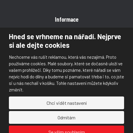
Informace
Obchodní podmínky
Hned se vrhneme na nářadí. Nejprve
Reklamace
si ale dejte cookies
Magazín
Poradna
Nechceme vás rušit reklamou, která vás nezajímá. Proto
Kontakt
používáme cookies. Malé soubory, které se dočasně uloží ve
vašem prohlížeči. Díky tomu poznáme, které nářadí se vám
nejvíc hodí do dílny a budeme si pamatovat třeba i to, co jste
si u nás nechali v košíku. Tohle nastavení můžete kdykoliv
změnit.
© 2026, Škaloud s.r.o.
Chci vidět nastavení
Prohlášení o přístupnosti
|
Ochrana osobních údajů (GDPR)
|
Mapa stránek
|
|
Nastavení cookies
Odmítám
Náš
Náš
Se vším souhlasím