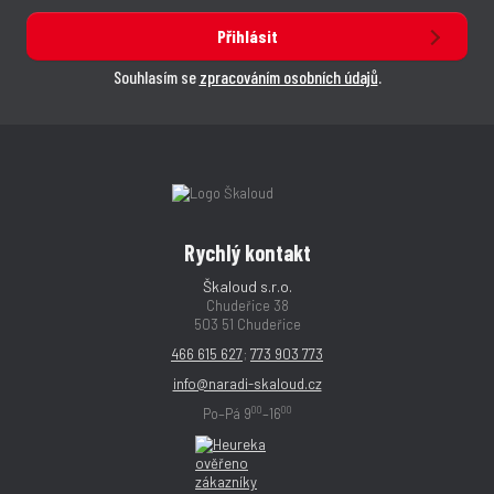
Přihlásit
Souhlasím se
zpracováním osobních údajů
.
Rychlý kontakt
Škaloud s.r.o.
Chudeřice 38
503 51 Chudeřice
466 615 627
;
773 903 773
info@naradi-skaloud.cz
00
00
Po–Pá 9
–16