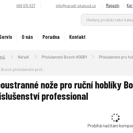
Magazín
Kar
466 615 627
info@naradi-skaloud.cz
Servis
O nás
Poradna
Kontakt
Úvodní strana
Nářadí
Příslušenství Bosch HOBBY
Příslušenství pro ho
Bosch příslušenství professional
oustranné nože pro ruční hoblíky Bo
íslušenství professional
Probíhá načítání kompo