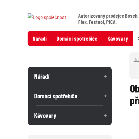
Autorizovaný prodejce Bosch,
Flex, Festool, PICA.
Nářadí
Domácí spotřebiče
Kávovary
Nářadí
Ob
Domácí spotřebiče
př
Kávovary